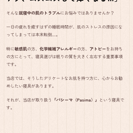
そんな
就寝中の肌のトラブル
にお悩みではありませんか？
一日の疲れを癒すはずの睡眠時間が、肌のストレスの原因にな
ってしまっては本末転倒…。
特に
敏感肌
の方、
化学繊維アレルギー
の方、
アトピー
をお持ち
の方にとって、寝具選びは眠りの質を大きく左右する重要事項
です。
当店では、そうしたデリケートなお肌を持つ方に、心からお勧
めしたい寝具があります。
それが、当店が取り扱う
『パシーマ（Pasima）』
という寝具で
す。