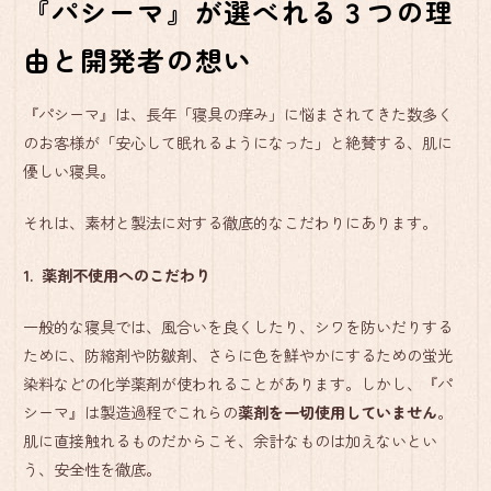
『パシーマ』が選べれる３つの理
由と開発者の想い
『パシーマ』は、長年「寝具の痒み」に悩まされてきた数多く
のお客様が「安心して眠れるようになった」と絶賛する、肌に
優しい寝具。
それは、素材と製法に対する徹底的なこだわりにあります。
1. 薬剤不使用へのこだわり
一般的な寝具では、風合いを良くしたり、シワを防いだりする
ために、防縮剤や防皺剤、さらに色を鮮やかにするための蛍光
染料などの化学薬剤が使われることがあります。しかし、『パ
シーマ』は製造過程でこれらの
薬剤を一切使用していません
。
肌に直接触れるものだからこそ、余計なものは加えないとい
う、安全性を徹底。