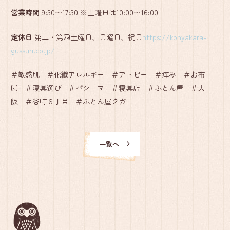
営業時間
9:30〜17:30 ※土曜日は10:00〜16:00
定休日
第二・第四土曜日、日曜日、祝日
https://konyakara-
gussuri.co.jp/
＃敏感肌 ＃化繊アレルギー ＃アトピー ＃痒み ＃お布
団 ＃寝具選び ＃パシーマ ＃寝具店 ＃ふとん屋 ＃大
阪 ＃谷町６丁目 ＃ふとん屋クガ
一覧へ