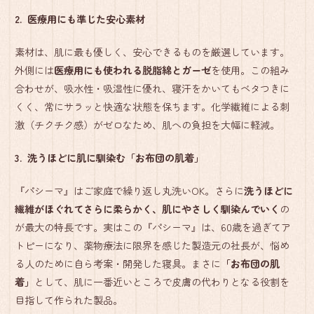
2. 医療用にも準じた安心素材
素材は、肌に最も優しく、安心できるものを厳選しています。
外側には
医療用にも使われる脱脂綿とガーゼ
を使用。この組み
合わせが、吸水性・吸湿性に優れ、寝汗をかいてもベタつきに
くく、常にサラッと快適な状態を保ちます。化学繊維による刺
激（チクチク感）がゼロなため、肌への負担を大幅に軽減。
3. 洗うほどに肌に馴染む「お布団の肌着」
『パシーマ』はご家庭で繰り返し丸洗いOK。さらに
洗うほどに
繊維がほぐれてさらに柔らかく、肌にやさしく馴染んでいく
の
が最大の特長です。実はこの『パシーマ』は、60歳を過ぎてア
トピーになり、薬物療法に限界を感じた製造元の社長が、悩め
る人のために自ら考案・開発した寝具。まさに
「お布団の肌
着」
として、肌に一番近いところで皮膚の代わりとなる役割を
目指して作られた製品。