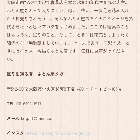
大阪市内“谷六”周辺で寝具店を営む昭和40年代生まれの店主。
ふとん屋さんって入りにくい、暗い、怖い、一歩足を踏み入れ
たら押売りされそう…。そんなふとん屋のマイナスイメージを払
拭させたいと思いブログをはじめました。ここでは寝具のこと
はもちろん、眠りのこと、そして、ときには商売とはまったく
関係のない無駄話もしています。^^ 夫であり、二児の父、と
きにはイラストも描くふとん屋です。気軽にお声がけくださ
い。
眠りを知る店 ふとん屋クガ
〒542-0012 大阪市中央区谷町8丁目1-60 ニチエイビル101号
TEL
06-6191-7977
メール
kugajt@msn.com
インスタ
https://instagram.com/kuga_jt/