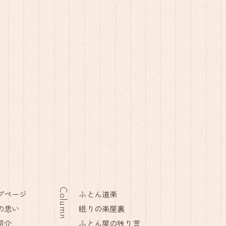
Column
プページ
ふとん道楽
の思い
眠りの楽屋裏
紹介
ふとん屋の独り言