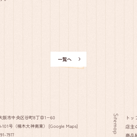
一覧へ
Sitemap
12 大阪市中央区谷町8丁目1−60
トッ
101号（楠木大神南東） [
Google Maps
]
店主
91-7977
商品