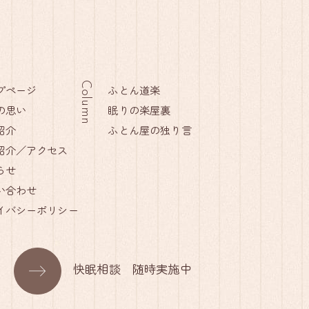
Column
プページ
ふとん道楽
の思い
眠りの楽屋裏
紹介
ふとん屋の独り言
紹介／アクセス
らせ
い合わせ
イバシーポリシー
快眠相談 随時実施中