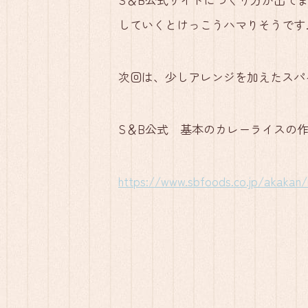
していくとけっこうハマりそうです
次回は、少しアレンジを加えたスパ
S＆B公式 基本のカレーライスの
https://www.sbfoods.co.jp/akakan/r