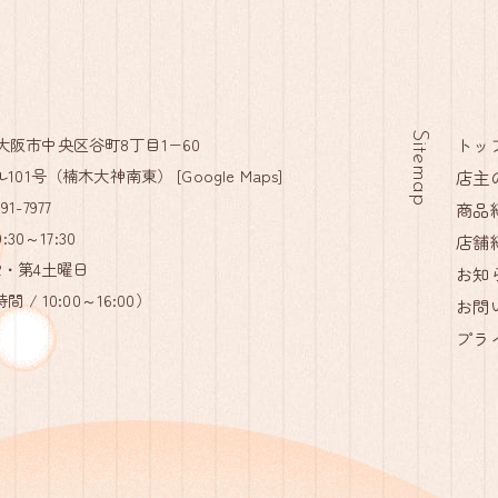
Sitemap
12 大阪市中央区谷町8丁目1−60
トッ
101号（楠木大神南東） [
Google Maps
]
店主
91-7977
商品
30～17:30
店舗
第2・第4土曜日
お知
/ 10:00～16:00）
お問
プラ