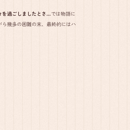
々を過ごしましたとさ…
では物語に
がら幾多の困難の末、最終的にはハ