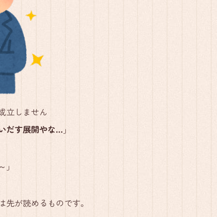
成立しません
いだす展開やな…
」
～」
は先が読めるものです。