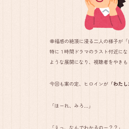
幸福感の絶頂に浸る二人の様子が「
特に１時間ドラマのラスト付近にな
ような展開になり、視聴者をやきも
今回も案の定、ヒロインが
「わたし
「ほーれ、みろ…」
「えっ、なんでわかるのー？？」