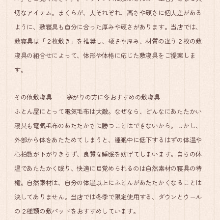
切なアイテム。まくらが、人それぞれ、高さや硬さに個人差がある
ように、敷寝具も自分に合った厚みや硬さがあります。当店では、
敷寝具は「２枚敷き」を推奨し、硬さや厚み、材質の違う２枚の敷
寝具の組合せによって、体形や体格に応じた敷寝具をご提案しま
す。
その他敷寝具 ─ 寒がりの方に冬おすすめの敷寝具 ─
ふとん屋にとって電気毛布は大敵。なぜなら、どんなにあたたかい
寝具も電気毛布のあたたかさに勝つことはできないから。しかし、
外部から体をあたためてしまうと、睡眠中に低下するはずの体温や
心拍数が下がりきらず、良質な睡眠を妨げてしまいます。自らの体
温であたたかく眠り、快適に目覚められるのは自然素材の寝具の特
権。自然素材は、自分の体温以上にふとんがあたたかくなることは
決してありません。当店では冬季で限定使用する、ダウンとウール
の２種類の敷パッドをおすすめしています。