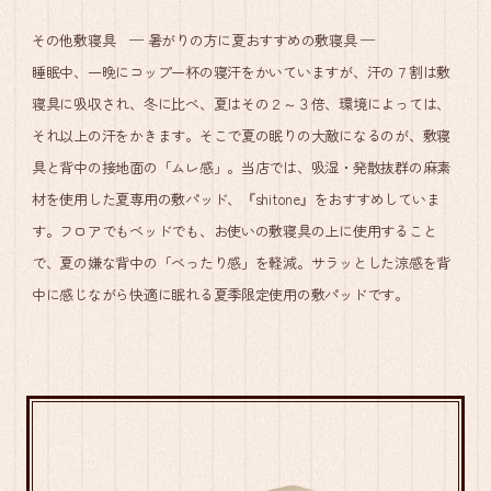
その他敷寝具 ─ 暑がりの方に夏おすすめの敷寝具 ─
睡眠中、一晩にコップ一杯の寝汗をかいていますが、汗の７割は敷
寝具に吸収され、冬に比べ、夏はその２～３倍、環境によっては、
それ以上の汗をかきます。そこで夏の眠りの大敵になるのが、敷寝
具と背中の接地面の「ムレ感」。当店では、吸湿・発散抜群の麻素
材を使用した夏専用の敷パッド、『shitone』をおすすめしていま
す。フロアでもベッドでも、お使いの敷寝具の上に使用すること
で、夏の嫌な背中の「べったり感」を軽減。サラッとした涼感を背
中に感じながら快適に眠れる夏季限定使用の敷パッドです。