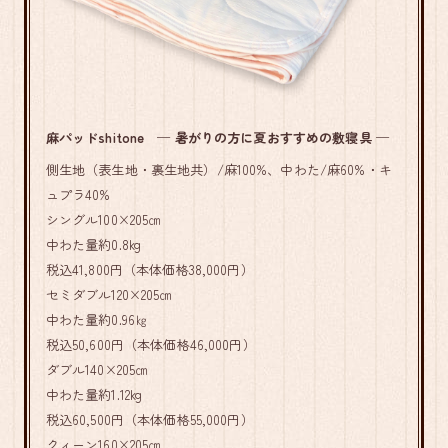
麻パッドshitone ─ 暑がりの方に夏おすすめの敷寝具 ─
側生地（表生地・裏生地共）/麻100%、中わた/麻60%・キ
ュプラ40%
シングル100×205㎝
中わた量約0.8kg
税込41,800円（本体価格38,000円）
セミダブル120×205㎝
中わた量約0.96㎏
税込50,600円（本体価格46,000円）
ダブル140×205㎝
中わた量約1.12kg
税込60,500円（本体価格55,000円）
クィーン160×205㎝