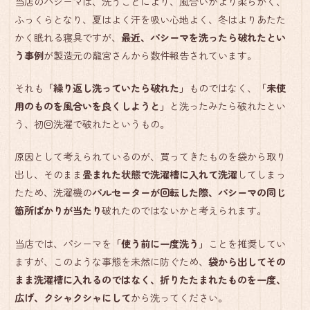
当店のパシーマは、洗うことにより、風合いがより柔らかく、
ふっくらとなり、夏はよく汗を吸い心地よく、冬はよりあたた
かく眠れる寝具ですが、
最近、パシーマを洗ったら破れたとい
う事例
が製造元の龍宮さんから数件報告されています。
それも
「繰り返し洗っていたら破れた」
ものではなく、
「未使
用のものを風合いを良くしようと」
と洗ったみたら破れたとい
う、初回洗濯で破れたというもの。
原因として考えられているのが、買ってきたものを袋から取り
出し、そのまま
畳まれた状態で洗濯槽に入れて洗濯
してしまっ
たため、洗濯機の
パルセーターが回転した際、パシーマの同じ
箇所ばかりが当たり
破れたのではないかと考えられます。
当店では、パシーマを
「使う前に一度洗う」
ことを推奨してい
ますが、このような事態を未然に防ぐため、
袋から出してその
まま洗濯槽に入れるのではなく、折りたたまれたものを一度、
広げ、クシャクシャにして
から洗ってください。