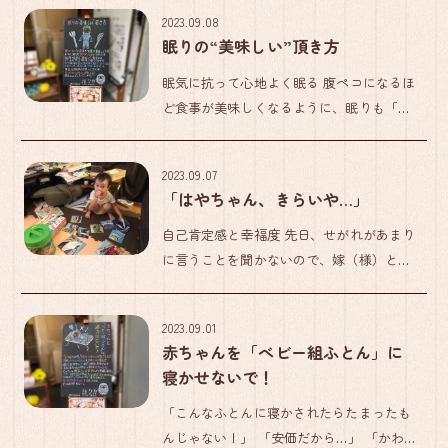
の有名なあの方や、ドラマのヒロインを演
2023.09.08
じてきた大物俳優らもこれを大絶賛…。 も
眠りの“美味しい”頂き方
ちろん、寝具でよくあるいわ […]
眠気に抗って心地よく眠る 腹ペコになるほ
ど食事が美味しくなるように、眠りも「眠
りたい」という欲求を我慢すればするほ
ど“美味しく”いただけます。 ポイントは、
2023.09.07
けっして無理をして眠ろうとせず、多少眠
「はやちゃん、きらいや…」
気を感じてもあえて「眠って […]
自己肯定感と幸福度 先日、せがれがあまり
に言うことを聞かないので、嫁（様）と共
にきつく𠮟りつけてしまいました。すると
その晩、ベッドに入るやいなや唐突に…
2023.09.01
「とうちゃん、きらいや…。かあちゃん、
赤ちゃんを「べビー組ふとん」に
きらいや…」 と、言い出すで […]
寝かせないで！
「こんなふとんに寝かされたらたまったも
んじゃない！」 「安価だから…」 「かわ