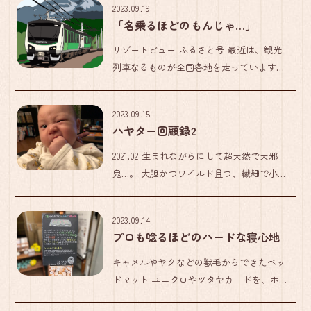
2023.09.19
が、朝、目覚めるためではなく、夜、眠る
「名乗るほどのもんじゃ…」
ための準備を始める時刻を知 […]
リゾートビュー ふるさと号 最近は、観光
列車なるものが全国各地を走っています
が、先日、長野の方を走る『リゾートビュ
ーふるさと号』なる観光列車に乗ってきま
2023.09.15
した。『ふるさと号』は、ひとことで言う
ハヤター回顧録2
と、車窓から信州の美しい自然の […]
2021.02 生まれながらにして超天然で天邪
鬼…。 大胆かつワイルド且つ、繊細で小心
者という超アンビバレント野郎… “ツッコ
ミどころ満載”のハヤターの生後3ヶ月まで
2023.09.14
の回顧録です。 よろしければお付き合いく
プロも唸るほどのハードな寝心地
ださい。
キャメルやヤクなどの獣毛からできたベッ
ドマット ユニクロやツタヤカードを、ホン
ダNシリーズなどのロゴデザインをしたか