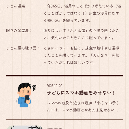
ふとん道楽：
一年365日、寝具のことばかり考えている（寝
ることばかりではなく！）店主の寝具に対す
る熱い思いを綴っています。
眠りの楽屋裏：
眠りについて「ふとん屋」の立場で感じたこ
と、気付いたことをここに綴っています。
ふとん屋の独り言：
ときにイラストも描く、店主の趣味や日常感
じたことを綴っています。「人となり」を知
っていただければ嬉しいです。
2023.10.02
子どもにスマホ動画をみせない！
スマホの普及と近視の増加 「小さなお子さ
んには、スマホ動画とかあんま見せない方
がいいですよ」 「世界的に近視が増えて
て、近視の大きな原因になってると言われ