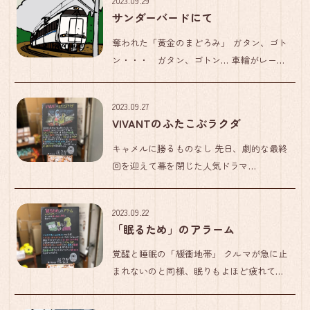
2023.09.29
ていますので…」 先日、５歳のお子様を連
サンダーバードにて
れ、得意先のイベントに参加 […]
奪われた「黄金のまどろみ」 ガタン、ゴト
ン・・・ ガタン、ゴトン… 車輪がレール
の途切れ目を通過する心地よい振動が体に
伝わってくる…。 電車やバスの振動やノ
2023.09.27
イズがときにまるで子守唄のように気持ち
VIVANTのふたこぶラクダ
良く感じられることがある […]
キャメルに勝るものなし 先日、劇的な最終
回を迎えて幕を閉じた人気ドラマ
『VIVANT』。 ご覧になっていましたか？
いや～～、単純にテレビドラマであのスケ
2023.09.22
ール感は度肝を抜かれました…。 『半沢直
「眠るため」のアラーム
樹』が、市川猿之助、香川照 […]
覚醒と睡眠の「緩衝地帯」 クルマが急に止
まれないのと同様、眠りもよほど疲れてい
るか、睡眠不足でもない限り、人は急に眠
ることはできません。 そこでおすすめなの