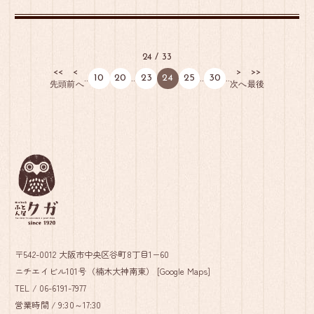
いい柄が付いてるから…」 「洗えるか
ら…」 こんな理由で大切な赤ちゃんのふと
んをお選びになる方が多いですが、これら
24 / 33
はすべて「お母さん」や「おば […]
<<
<
>
>>
10
20
23
24
25
30
..
..
..
..
先頭
前へ
次へ
最後
〒542-0012 大阪市中央区谷町8丁目1−60
ニチエイビル101号（楠木大神南東） [
Google Maps
]
TEL /
06-6191-7977
営業時間 / 9:30～17:30