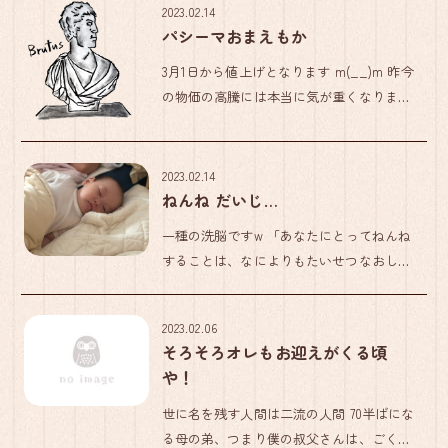
2023.02.14
わからないまま「いいね」し、デマも拡散
パシーマおまえもか
しやすいし、「義理いいね」 […]
3月1日から値上げとなります m(__)m 昨今
の物価の高騰には本当に気が重くなります
が、「パシーマ」も来月3月１日から値上
げすることが決まっています。 主原料の綿
花や綿糸が２倍に高騰、その他、副資材や
2023.02.14
光熱費の値上がりが […]
ねんね だいじ…
一種の洗脳ですw 「あなたにとってねんね
することは、なによりもたいせつなおしご
と。よくねんねすることで、おおきくなれ
るし、おりこうさんにもなれるし、いらい
2023.02.06
らせず、おともだちともなかよく、げんき
そろそろオレもお迎えがくる頃
にあそびまわれるようになれる […]
や！
世に名を残す人間は二流の人間 70半ばにな
る母の弟、つまり僕の叔父さんは、ごくご