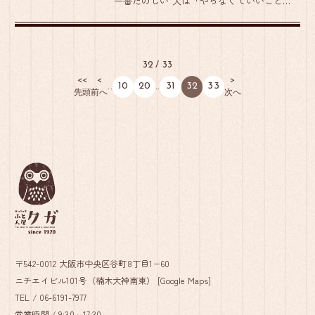
一番たのしい 人は「やらなくていいことを
やってるとき」が一番たのしく、「やらな
くてはならないことをやっているとき」が
一番苦痛なもの…（「やらなくていいのに
32 / 33
わざわざやる」のが趣味）。 […]
<<
<
>
10
20
31
32
33
..
..
先頭
前へ
次へ
〒542-0012 大阪市中央区谷町8丁目1−60
ニチエイビル101号（楠木大神南東） [
Google Maps
]
TEL /
06-6191-7977
営業時間 / 9:30～17:30