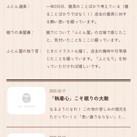
ふとん道楽：
一年365日、寝具のことばかり考えている（寝
ることばかりではなく！）店主の寝具に対す
る熱い思いを綴っています。
眠りの楽屋裏：
眠りについて「ふとん屋」の立場で感じたこ
と、気付いたことをここに綴っています。
ふとん屋の独り言：
ときにイラストも描く、店主の趣味や日常感
じたことを綴っています。「人となり」を知
っていただければ嬉しいです。
2023.02.17
「執着心」こそ眠りの大敵
なるようになれ！ この世の苦しみの根元を
たどっていくと「思い通りならない」とい
うたった一つの想いに帰結します。 そし
て、その思い通りにならないことを「どう