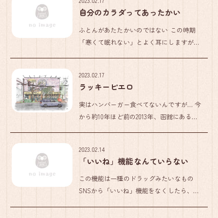
2023.02.17
にかしよう」とする執着心こそ眠りの大
自分のカラダってあったかい
敵…。 でも、僕はその「どうに […]
ふとんがあたたかいのではない この時期
「寒くて眠れない」とよく耳にしますが、
そもそも自分のカラダって自分自身が想像
する以上にあったかいんです。 でも、その
2023.02.17
熱がどこかしら逃げ出していたり、汗がこ
ラッキーピエロ
もる化繊の毛布なんかで寝てい […]
実はハンバーガー食べてないんですが… 今
から約10年ほど前の2013年、函館にある有
名なハンバーガーショップ、『ラッキーピ
エロ』五稜郭公園前店を描いたものです。
2023.02.14
この直前、得意先と五稜郭タワーに行き、
「いいね」機能なんていらない
お昼をご馳走になった […]
この機能は一種のドラッグみたいなもの
SNSから「いいね」機能をなくしたら、人
類はどれほど無駄な時間を済むだろう…。
多くの人は真意も、そしてウソか本当かも