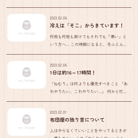
く普通の人ですが、サッパリして何事にも
執着しない性質で話していてまったく疲れ
2023.02.06
ません。 先日も「もう、そろそろオレもお
冷えは「そこ」からきています！
迎えがくる頃や、みんな（ […]
何枚も何枚も掛けてもそれでも「寒い」と
いう方へ… この時期になると、冬ふとんの
上から（あるいは内側に）何枚も何枚も毛
布を重ね、それでも「寒くて眠れない」と
2023.02.06
いうお悩みを持つ方が増えます。 そんなあ
1日は約16～17時間！
なたは、敷寝具を見直してみ […]
「ねむり」は何よりも優先すべきこと 「あ
れやりたい、これやりたい…」 何かと忙し
い現代人は睡眠時間を犠牲にしがちです
が、1日24時間でなく、自分に必要な睡眠時
2023.02.01
間をしょっ引いた時間を１日だと考えてみ
布団屋の独り言について
てください。 必要な睡眠 […]
人はやらなくていいことをやってるときが